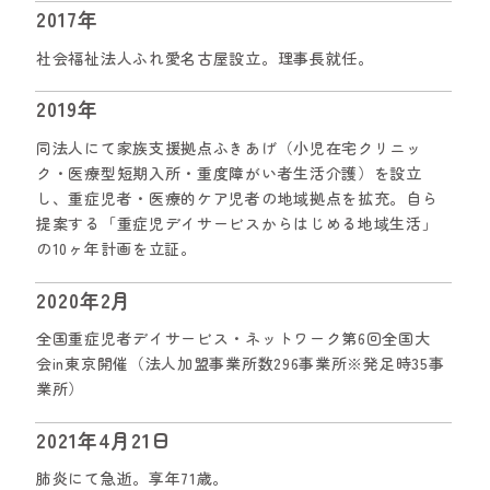
2017年
社会福祉法人ふれ愛名古屋設立。理事長就任。
2019年
同法人にて家族支援拠点ふきあげ（小児在宅クリニッ
ク・医療型短期入所・重度障がい者生活介護）を設立
し、重症児者・医療的ケア児者の地域拠点を拡充。自ら
提案する「重症児デイサービスからはじめる地域生活」
の10ヶ年計画を立証。
2020年2月
全国重症児者デイサービス・ネットワーク第6回全国大
会in東京開催（法人加盟事業所数296事業所※発足時35事
業所）
2021年4月21日
肺炎にて急逝。享年71歳。